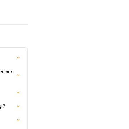
ée aux 
g ?