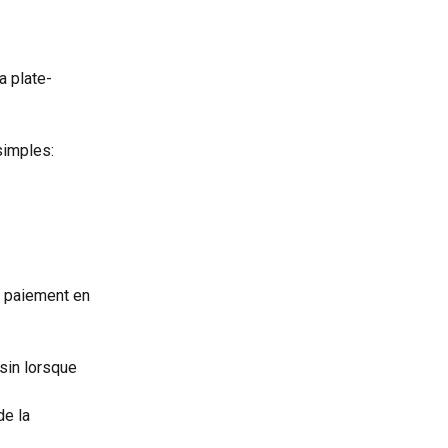
a plate-
simples:
e paiement en 
sin lorsque 
de la 