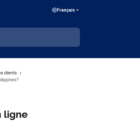
Français
s clients
ilippines?
 ligne