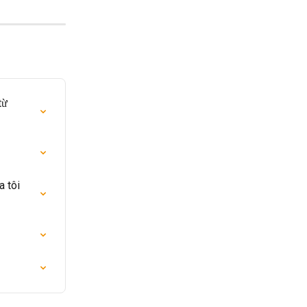
từ 
 tôi 