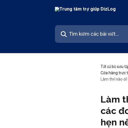
Bỏ qua đến nội dung chính
Tìm kiếm các bài viết...
Tất cả bộ sưu tậ
Cửa hàng trực 
Làm thế nào để 
Làm t
các đ
hẹn nế